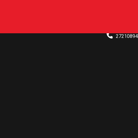
ΓάΤΣΙΝΟΣ 
27210894