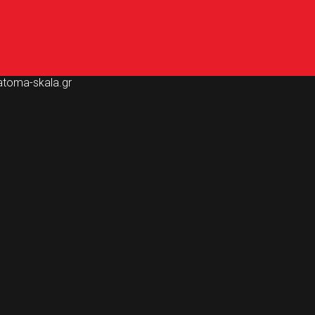
ς Καλαμάτα
atoma-skala.gr