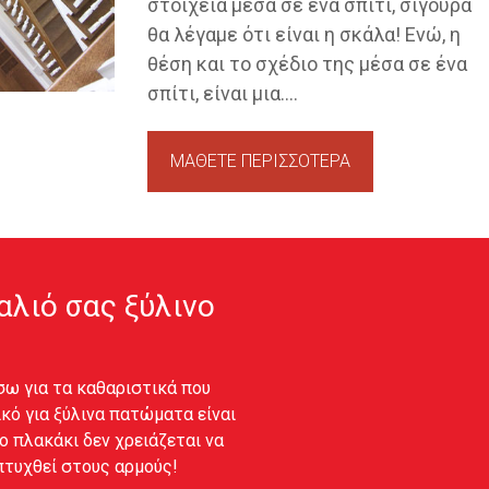
στοιχεία μέσα σε ένα σπίτι, σίγουρα
θα λέγαμε ότι είναι η σκάλα! Ενώ, η
θέση και το σχέδιο της μέσα σε ένα
σπίτι, είναι μια....
ΜΑΘΕΤΕ ΠΕΡΙΣΣΟΤΕΡΑ
αλιό σας ξύλινο
σω για τα καθαριστικά που
κό για ξύλινα πατώματα είναι
ο πλακάκι δεν χρειάζεται να
απτυχθεί στους αρμούς!