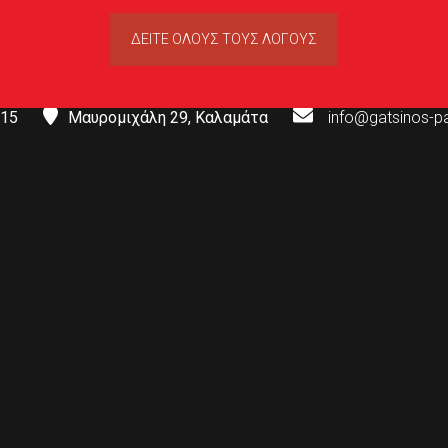
ΔΕΙΤΕ ΟΛΟΥΣ ΤΟΥΣ ΛΟΓΟΥΣ
| Ξύλινα Πατώματα - Σκάλε
15
Μαυρομιχάλη 29, Καλαμάτα
info@gatsinos-p