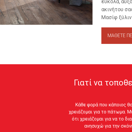
εύκολα, αυξά
ακινήτου σας
Μασίφ ξύλιν
ΜΑΘΕΤΕ ΠΕ
Γιατί να τοποθ
Κάθε φορά που κάποιος θα
χρειάζομαι για το πάτωμα. Μ
ότι χρειάζομαι για να το δ
ανησυχώ για την σκόνη