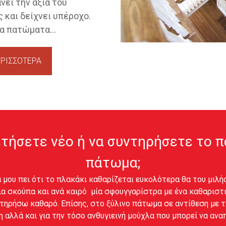
νει την αξία του
 και δείχνει υπέροχο.
α πατώματα...
ΡΙΣΣΟΤΕΡΑ
ετήσετε νέο ή να συντηρήσετε το π
πάτωμα;
 μου πει ότι το πλακάκι καθαρίζεται ευκολότερα θα του μιλή
ια σκούπα και ανά καιρό μία σφουγγαρίστρα με ένα καθαριστι
ιατηρήσω καθαρό. Επίσης, στο ξύλινο πάτωμα σε αντίθεση με τ
 αλλά και για την τόσο ανθυγιεινή μούχλα που μπορεί να αν