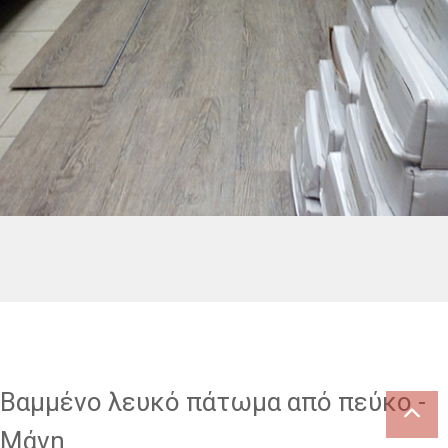
2721089415
Μαυρομιχάλη 29, Καλαμάτα
info@gatsinos-patoma-skala.gr
Βαμμένο λευκό πάτωμα από πεύκο -
Μάνη